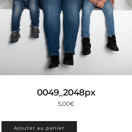
0049_2048px
5,00
€
QUANTITÉ
Ajouter au panier
DE