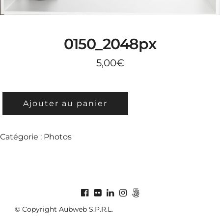
0150_2048px
5,00
€
QUANTITÉ
Ajouter au panier
DE
0150_2048PX
Catégorie :
Photos
© Copyright Aubweb S.P.R.L.