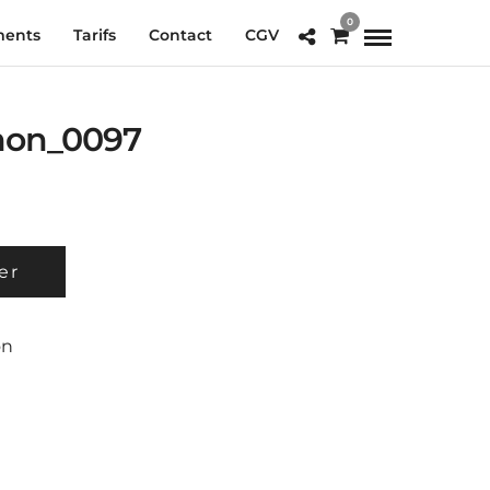
0
ments
Tarifs
Contact
CGV
mon_0097
er
on