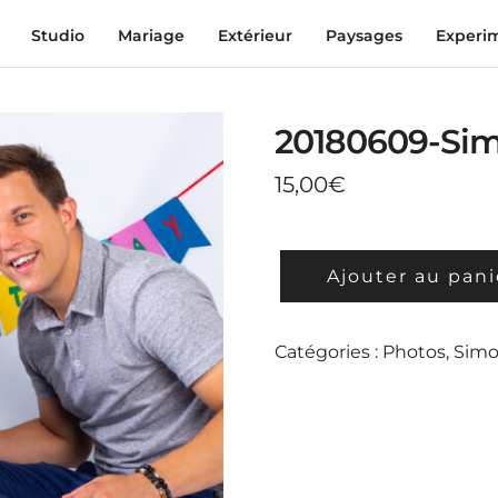
Studio
Mariage
Extérieur
Paysages
Experi
20180609-Si
15,00
€
QUANTITÉ
Ajouter au pani
DE
20180609-
SIMON_0097
Catégories :
Photos
,
Sim