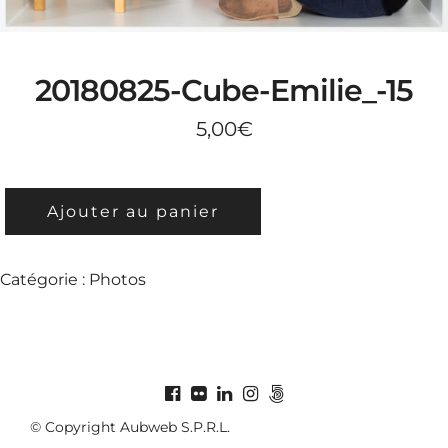
20180825-Cube-Emilie_-15
5,00
€
QUANTITÉ
Ajouter au panier
DE
20180825-
CUBE-
Catégorie :
Photos
EMILIE_-15
© Copyright Aubweb S.P.R.L.