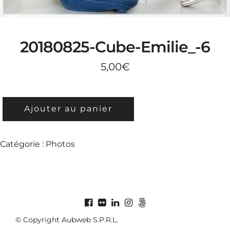
20180825-Cube-Emilie_-6
5,00
€
QUANTITÉ
Ajouter au panier
DE
20180825-
CUBE-
Catégorie :
Photos
EMILIE_-6
© Copyright Aubweb S.P.R.L.