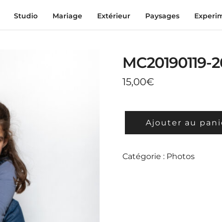
Studio
Mariage
Extérieur
Paysages
Experi
MC20190119-2
15,00
€
QUANTITÉ
Ajouter au pani
DE
MC20190119-
20
Catégorie :
Photos