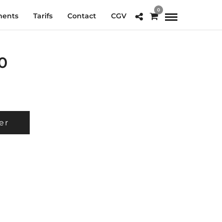
0
ments
Tarifs
Contact
CGV
0
er