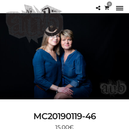
0
MC20190119-46
15,00
€