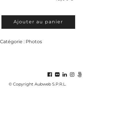
QUANTITÉ
Ajouter au panier
DE
MC20190119-
46
Catégorie :
Photos
© Copyright Aubweb S.P.R.L.